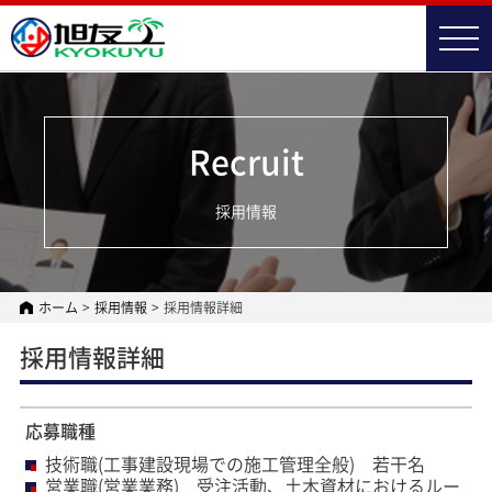
t
o
g
g
l
e
n
Recruit
a
v
i
採用情報
g
a
t
i
o
n
ホーム
>
採用情報
>
採用情報詳細
採用情報詳細
応募職種
技術職(工事建設現場での施工管理全般) 若干名
営業職(営業業務) 受注活動、土木資材におけるルー