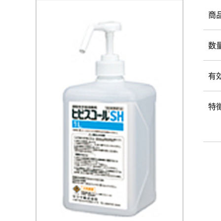
商
数
有
特