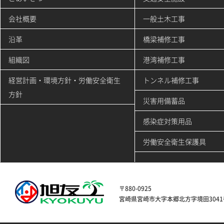
会社概要
一般土木工事
沿革
橋梁補修工事
組織図
港湾補修工事
経営計画・環境方針・労働安全衛生
トンネル補修工事
方針
災害用備蓄品
感染症対策用品
労働安全衛生保護具
〒880-0925
宮崎県宮崎市大字本郷北方字境田3041番地1 TE