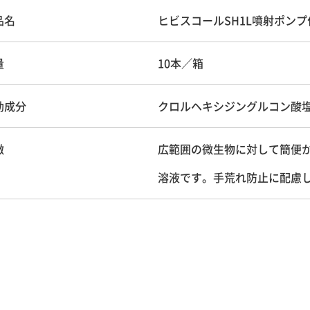
品名
ヒビスコールSH1L噴射ポンプ
量
10本／箱
効成分
クロルヘキシジングルコン酸
徴
広範囲の微生物に対して簡便
溶液です。手荒れ防止に配慮