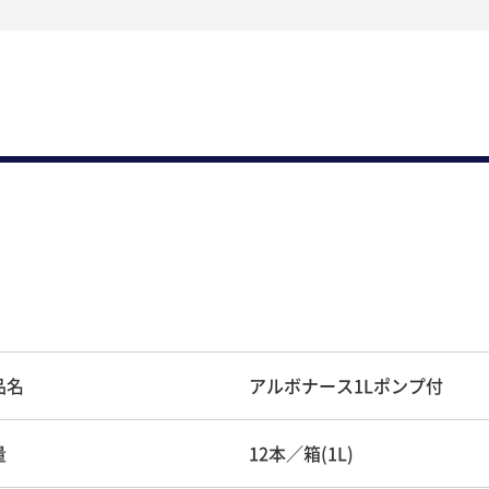
品名
アルボナース1Lポンプ付
量
12本／箱(1L)