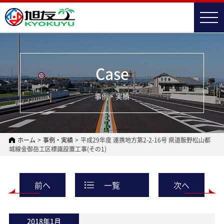
t
o
g
g
l
e
n
Case
a
v
i
事例・実績
g
a
t
i
o
n
ホーム
>
事例・実績
>
平成29年度 連携地方第2-2-16号 県道飯野松山都
城線金御岳工区標識設置工事(その1)
前へ
一覧
次へ
2018年1月