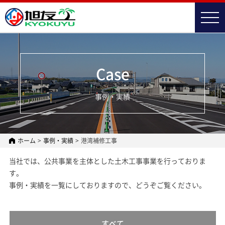
t
o
g
g
l
e
n
Case
a
v
i
事例・実績
g
a
t
i
o
n
ホーム
>
事例・実績
>
港湾補修工事
当社では、公共事業を主体とした土木工事事業を行っておりま
す。
事例・実績を一覧にしておりますので、どうぞご覧ください。
すべて